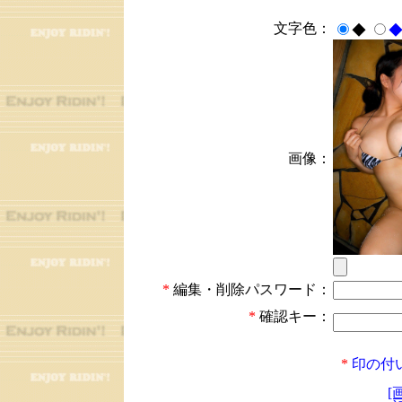
文字色：
◆
画像：
*
編集・削除パスワード：
*
確認キー：
*
印の付
[