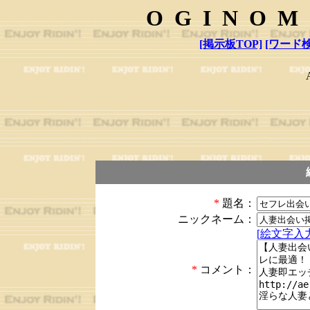
OGINOM
[掲示板TOP]
[ワード検
*
題名：
ニックネーム：
[絵文字入力
*
コメント：