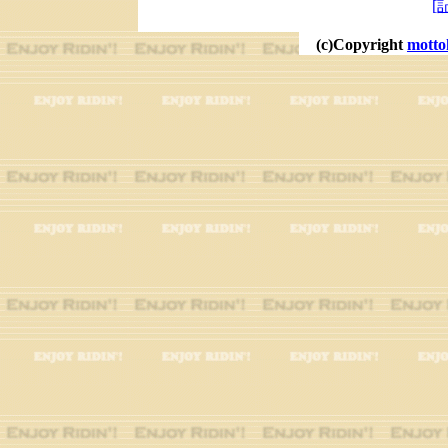
[
(c)Copyright
motto