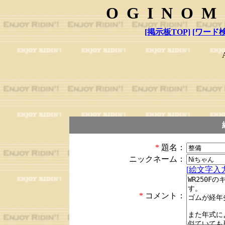
OGINOM
[掲示板TOP]
[ワード検
*
題名：
ニックネーム：
[絵文字入力
*
コメント：