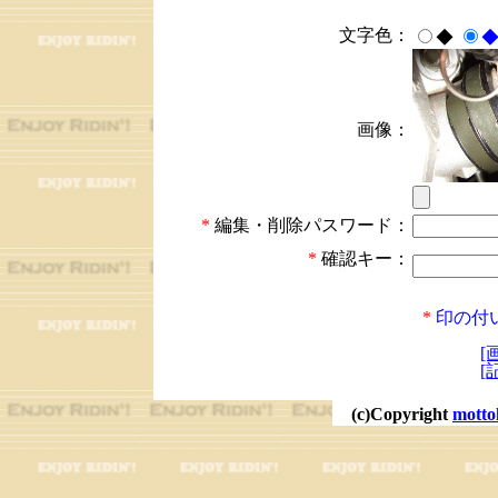
文字色：
◆
画像：
*
編集・削除パスワード：
*
確認キー：
*
印の付
[
[
(c)Copyright
motto