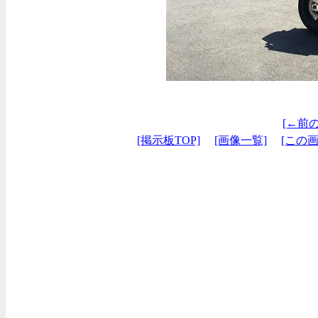
[←前
[掲示板TOP]
[画像一覧]
[この