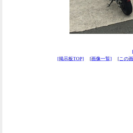
[掲示板TOP]
[画像一覧]
[この