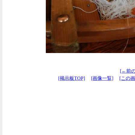
[←前
[掲示板TOP]
[画像一覧]
[この