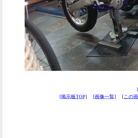
[掲示板TOP]
[画像一覧]
[この