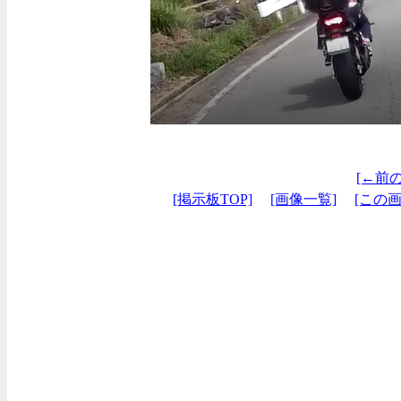
[←前
[掲示板TOP]
[画像一覧]
[この