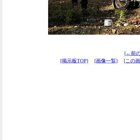
[←前
[掲示板TOP]
[画像一覧]
[この