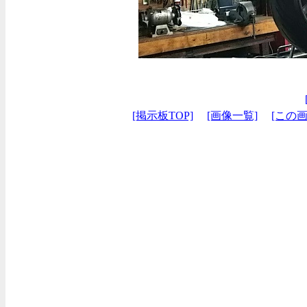
[掲示板TOP]
[画像一覧]
[この