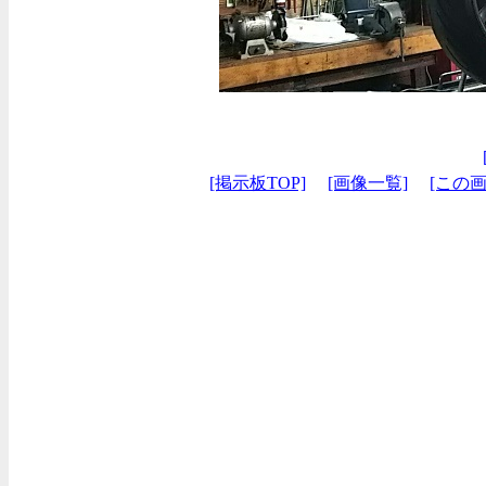
[掲示板TOP]
[画像一覧]
[この