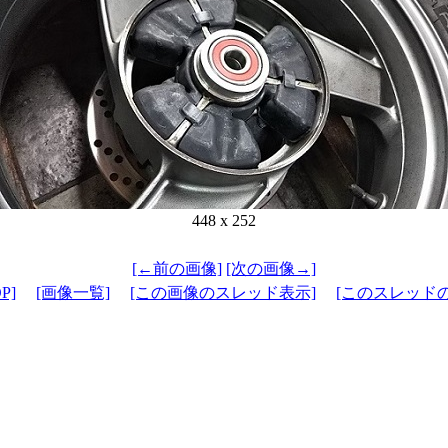
448 x 252
[←前の画像]
[次の画像→]
P]
[画像一覧]
[この画像のスレッド表示]
[このスレッド