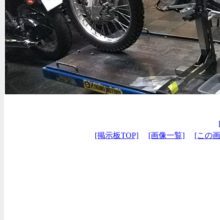
[掲示板TOP]
[画像一覧]
[この