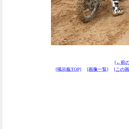
[←前
[掲示板TOP]
[画像一覧]
[この