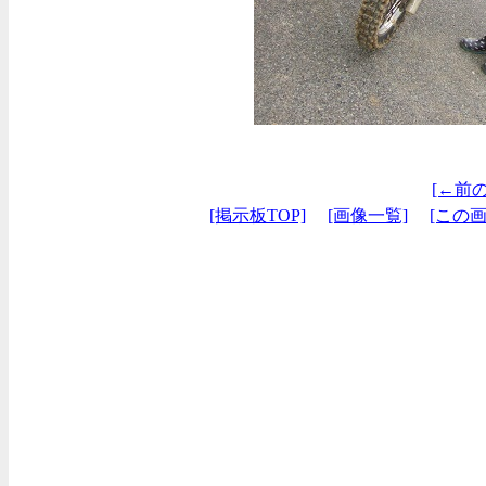
[←前
[掲示板TOP]
[画像一覧]
[この