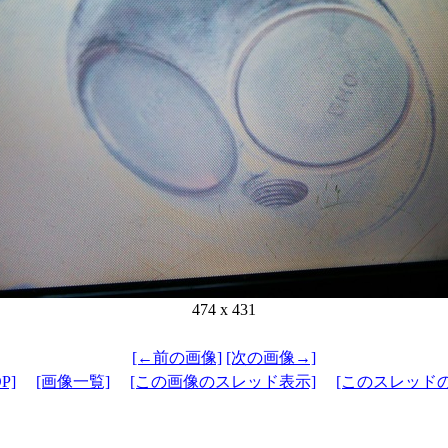
474 x 431
[←前の画像]
[次の画像→]
P]
[画像一覧]
[この画像のスレッド表示]
[このスレッド