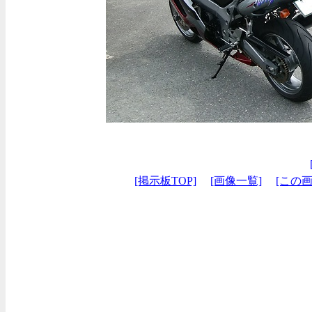
[掲示板TOP]
[画像一覧]
[この