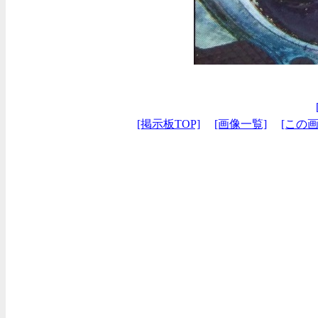
[掲示板TOP]
[画像一覧]
[この