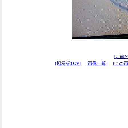
[←前
[掲示板TOP]
[画像一覧]
[この