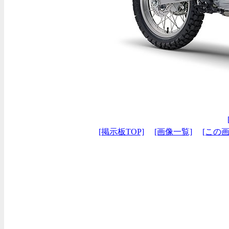
[掲示板TOP]
[画像一覧]
[この