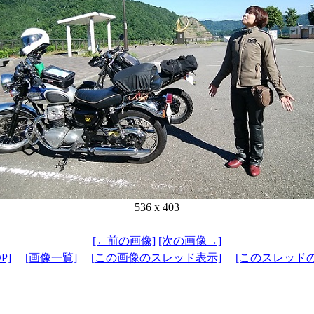
536 x 403
[←前の画像]
[次の画像→]
P]
[画像一覧]
[この画像のスレッド表示]
[このスレッド