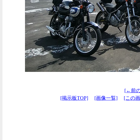
[←前
[掲示板TOP]
[画像一覧]
[この