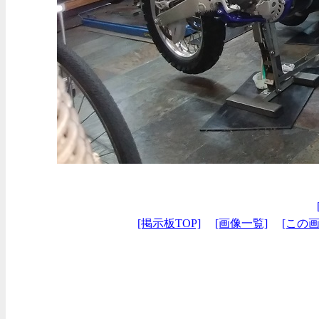
[掲示板TOP]
[画像一覧]
[この