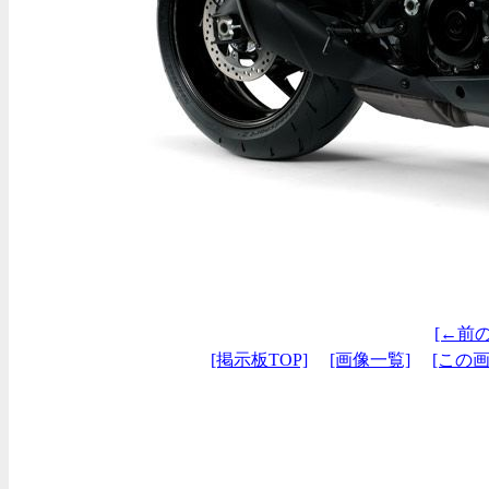
[←前
[掲示板TOP]
[画像一覧]
[この