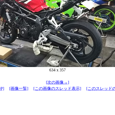
634 x 357
[次の画像→]
P]
[画像一覧]
[この画像のスレッド表示]
[このスレッド