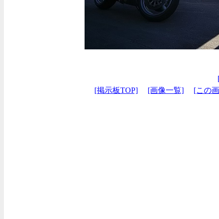
[掲示板TOP]
[画像一覧]
[この