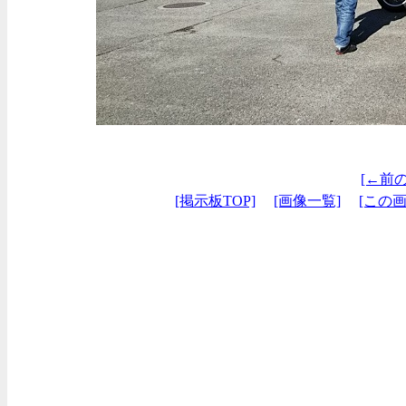
[←前
[掲示板TOP]
[画像一覧]
[この