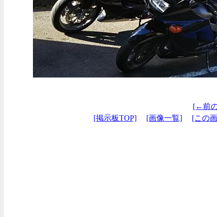
[←前
[掲示板TOP]
[画像一覧]
[この