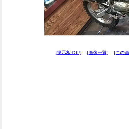
[掲示板TOP]
[画像一覧]
[この