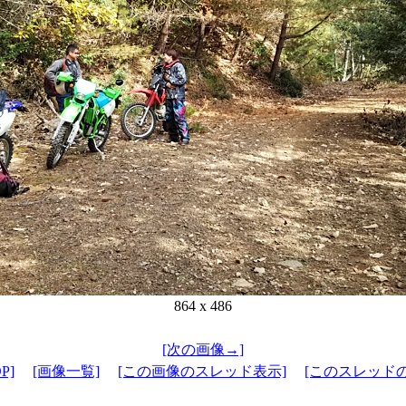
864 x 486
[次の画像→]
P]
[画像一覧]
[この画像のスレッド表示]
[このスレッド