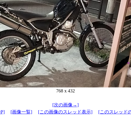
768 x 432
[次の画像→]
P]
[画像一覧]
[この画像のスレッド表示]
[このスレッド