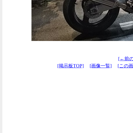
[←前
[掲示板TOP]
[画像一覧]
[この