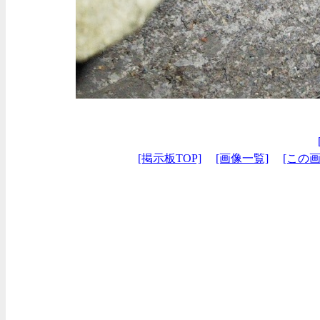
[掲示板TOP]
[画像一覧]
[この