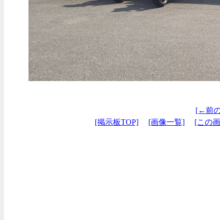
[←前
[掲示板TOP]
[画像一覧]
[この