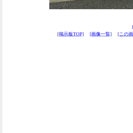
[掲示板TOP]
[画像一覧]
[この