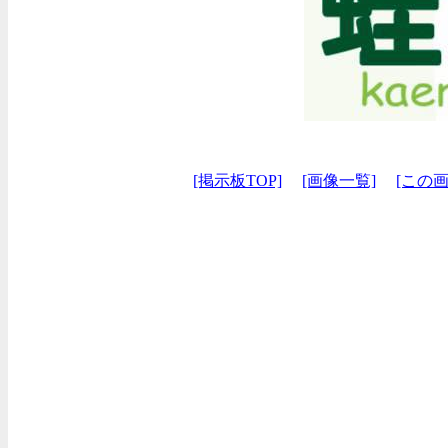
[掲示板TOP]
[画像一覧]
[この