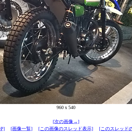
960 x 540
[次の画像→]
P]
[画像一覧]
[この画像のスレッド表示]
[このスレッド