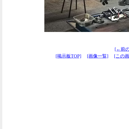
[←前
[掲示板TOP]
[画像一覧]
[この