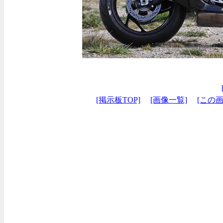
[掲示板TOP]
[画像一覧]
[この