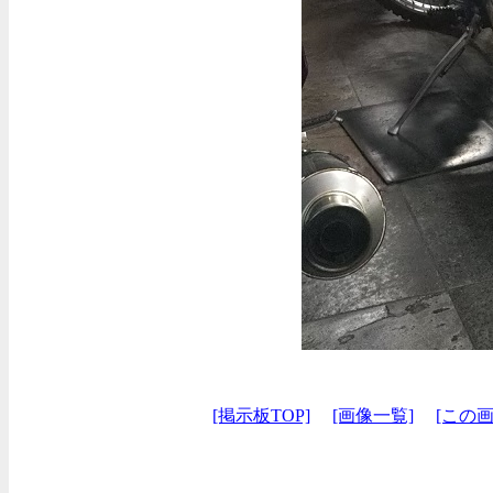
[掲示板TOP]
[画像一覧]
[この