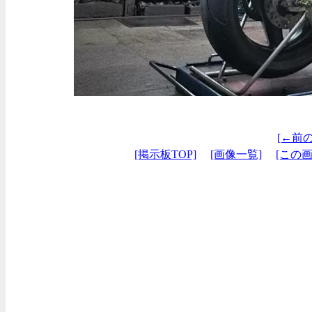
[←前
[掲示板TOP]
[画像一覧]
[この