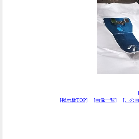
[掲示板TOP]
[画像一覧]
[この