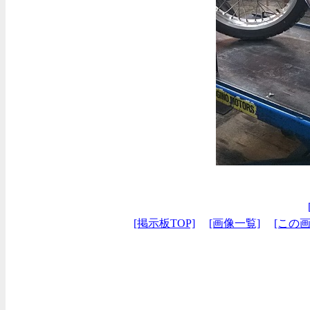
[掲示板TOP]
[画像一覧]
[この