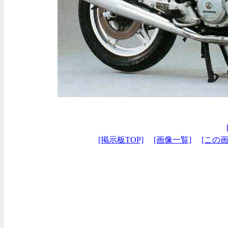
[掲示板TOP]
[画像一覧]
[この