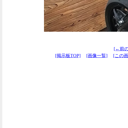
[←前
[掲示板TOP]
[画像一覧]
[この