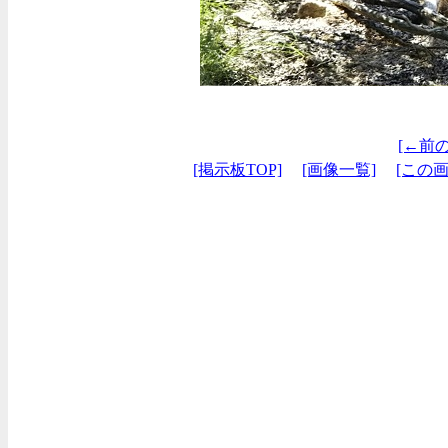
[←前
[掲示板TOP]
[画像一覧]
[この