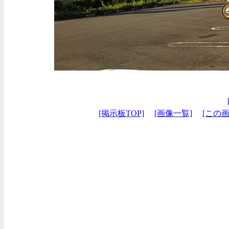
[掲示板TOP]
[画像一覧]
[この