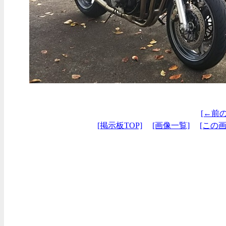
[←前
[掲示板TOP]
[画像一覧]
[この