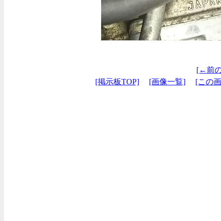
[←前
[掲示板TOP]
[画像一覧]
[この