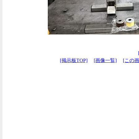
[掲示板TOP]
[画像一覧]
[この