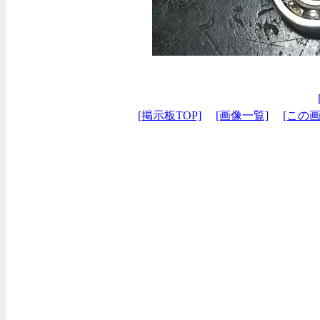
[掲示板TOP]
[画像一覧]
[この